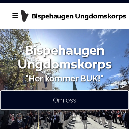
Bispehaugen Ungdomskorps
Bispehaugen
Historie
Ungdomskorps
Styret
"Her kommer BUK!"
Dirigent
Kontakt oss
Om oss