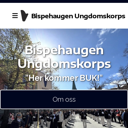
Bispehaugen Ungdomskorps
Bispehaugen
Historie
Ungdomskorps
Styret
"Her kommer BUK!"
Dirigent
Kontakt oss
Om oss