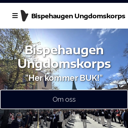
Bispehaugen Ungdomskorps
Bispehaugen
Historie
Ungdomskorps
Styret
"Her kommer BUK!"
Dirigent
Kontakt oss
Om oss