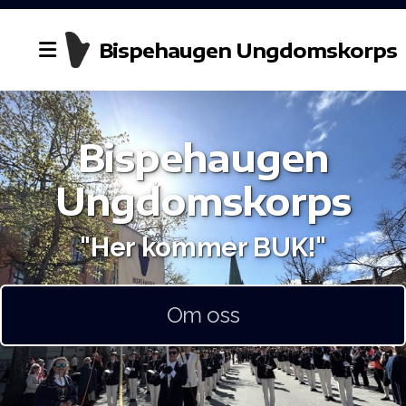
Bispehaugen Ungdomskorps
Bispehaugen
Historie
Ungdomskorps
Styret
"Her kommer BUK!"
Dirigent
Kontakt oss
Om oss