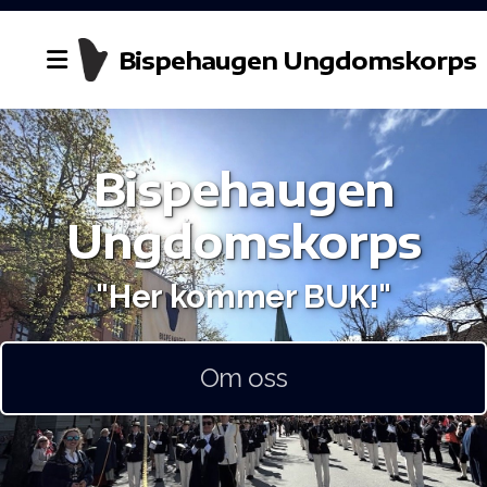
Bispehaugen Ungdomskorps
Bispehaugen
Historie
Ungdomskorps
Styret
"Her kommer BUK!"
Dirigent
Kontakt oss
Om oss